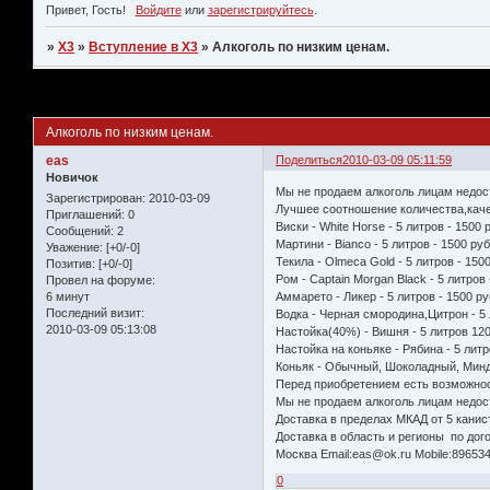
Привет, Гость!
Войдите
или
зарегистрируйтесь
.
»
X3
»
Вступление в X3
»
Aлкоголь по низким ценам.
Страница:
1
Aлкоголь по низким ценам.
eas
Поделиться
2010-03-09 05:11:59
Новичок
Мы не продаем алкоголь лицам недо
Зарегистрирован
: 2010-03-09
Лучшее соотношение количества,каче
Приглашений:
0
Виски - White Horse - 5 литров - 1500 
Сообщений:
2
Мартини - Bianco - 5 литров - 1500 ру
Уважение:
[+0/-0]
Текила - Olmeca Gold - 5 литров - 150
Позитив:
[+0/-0]
Ром - Captain Morgan Black - 5 литров 
Провел на форуме:
6 минут
Аммарето - Ликер - 5 литров - 1500 ру
Последний визит:
Водка - Черная смородина,Цитрон - 5 
2010-03-09 05:13:08
Настойка(40%) - Вишня - 5 литров 12
Настойка на коньяке - Рябина - 5 лит
Коньяк - Обычный, Шоколадный, Минд
Перед приобретением есть возможнос
Мы не продаем алкоголь лицам недо
Доставка в пределах МКАД от 5 канис
Доставка в область и регионы по дог
Москва Email:eas@ok.ru Mobile:89653
0