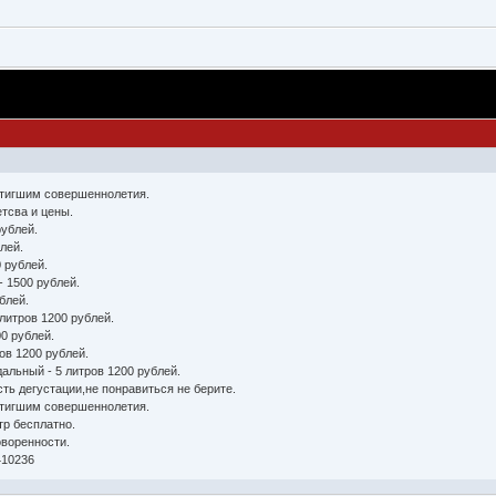
стигшим совершеннолетия.
тсва и цены.
рублей.
блей.
0 рублей.
- 1500 рублей.
блей.
литров 1200 рублей.
00 рублей.
ров 1200 рублей.
альный - 5 литров 1200 рублей.
ть дегустации,не понравиться не берите.
стигшим совершеннолетия.
тр бесплатно.
оворенности.
410236